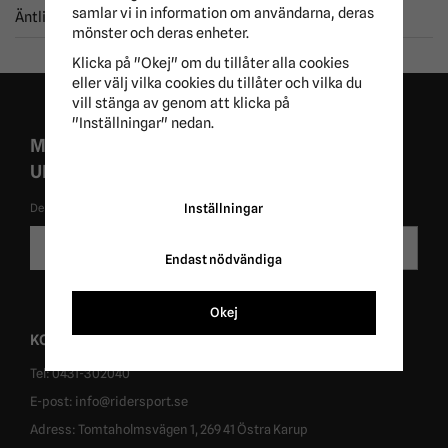
samlar vi in information om användarna, deras
Äntligen ordning
mönster och deras enheter.
Klicka på "Okej" om du tillåter alla cookies
eller välj vilka cookies du tillåter och vilka du
vill stänga av genom att klicka på
"Inställningar" nedan.
MISSA ALDRIG EXKLUSIVA KAMPANJER OCH
UNIKA ERBJUDANDEN!
De uppgifter du matar in kommer endast användas till våra nyhetsbrev.
Inställningar
E-
Skicka
postadress
Endast nödvändiga
Okej
KONTAKT
Tel: 0431-302040
E-post: info@ridersport.se
Adress: Tomtaholmsvägen 1, 269 41 Östra Karup