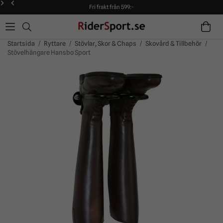
Fri frakt från 599:-
90 dagars öppet köp!
Alltid snabba leveranser!
Fri frakt från 599:-
90 dagars öppet köp!
Startsida
/
Ryttare
/
Stövlar, Skor & Chaps
/
Skovård & Tillbehör
/
Stövelhängare Hansbo Sport