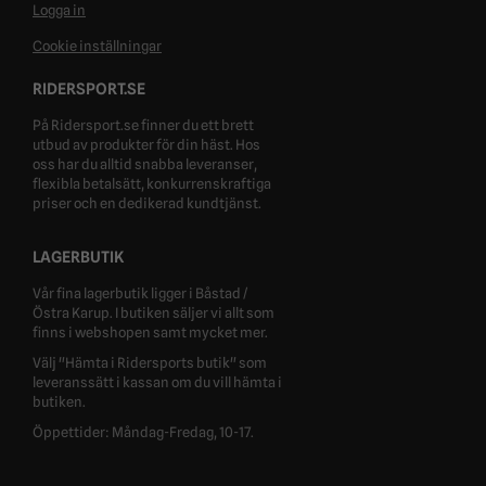
Logga in
Cookie inställningar
RIDERSPORT.SE
På Ridersport.se finner du ett brett
utbud av produkter för din häst. Hos
oss har du alltid snabba leveranser,
flexibla betalsätt, konkurrenskraftiga
priser och en dedikerad kundtjänst.
LAGERBUTIK
Vår fina lagerbutik ligger i Båstad /
Östra Karup. I butiken säljer vi allt som
finns i webshopen samt mycket mer.
Välj "Hämta i Ridersports butik" som
leveranssätt i kassan om du vill hämta i
butiken.
Öppettider: Måndag-Fredag, 10-17.