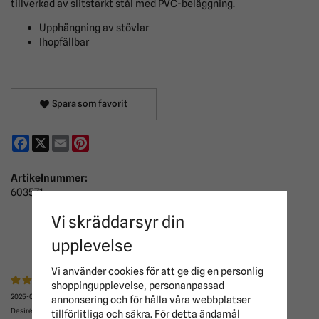
tillverkad av slitstarkt stål med PVC-beläggning.
Upphängning av stövlar
Ihopfällbar
Spara som favorit
Facebook
X
Email
Pinterest
Artikelnummer:
603571
Vi skräddarsyr din
RECENSIONER
upplevelse
Vi använder cookies för att ge dig en personlig
shoppingupplevelse, personanpassad
2025-08-19
annonsering och för hålla våra webbplatser
Desirée
tillförlitliga och säkra. För detta ändamål