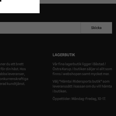
Skicka
LAGERBUTIK
ner du ett brett
Vår fina lagerbutik ligger i Båstad /
för din häst. Hos
Östra Karup. I butiken säljer vi allt som
nabba leveranser,
finns i webshopen samt mycket mer.
 konkurrenskraftiga
Välj "Hämta i Ridersports butik" som
erad kundtjänst.
leveranssätt i kassan om du vill hämta
i butiken.
Öppettider: Måndag-Fredag, 10-17.