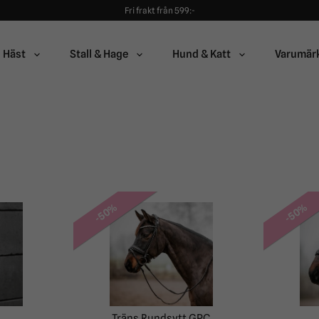
Fri frakt från 599:-
90 dagars öppet köp!
Alltid snabba leveranser!
Fri frakt från 599:-
Häst
Stall & Hage
Hund & Katt
Varumär
90 dagars öppet köp!
-50%
-50%
Träns Rundsytt GPC