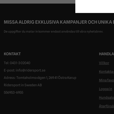
MISSA ALDRIG EXKLUSIVA KAMPANJER OCH UNIKA
De uppgifter du matar in kommer endast användas till våra nyhetsbrev.
KONTAKT
HANDLA
Tel: 0431-302040
Villkor
E-post: info@ridersport.se
Kontakta 
Adress: Tomtaholmsvägen 1, 269 41 Östra Karup
Mina favo
Ridersport in Sweden AB
Logga in
556953-6955
Hundsal
Återförsä