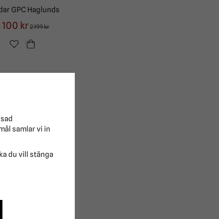
dar GPC Haglunds
1 100 kr
2 199 kr
ssad
mål samlar vi in
lka du vill stänga