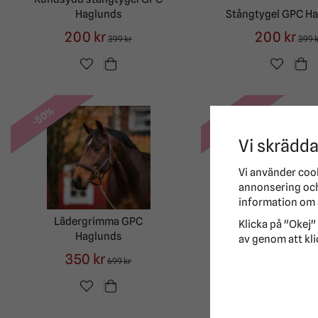
Haglunds
Stångtygel GPC H
200 kr
200 kr
399 kr
399 
-50%
-50%
Vi skrädda
Vi använder coo
annonsering och 
information om 
Lädergrimma GPC
Klicka på "Okej" 
Haglunds
Pullarträns GPC H
av genom att kli
350 kr
500 kr
699 kr
999 