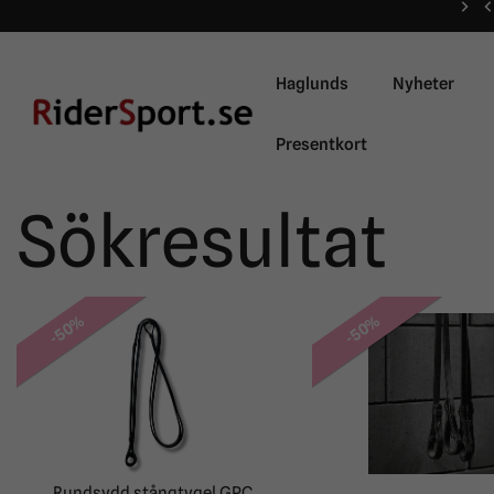
Haglunds
Nyheter
Presentkort
Sökresultat
-50%
-50%
Rundsydd stångtygel GPC