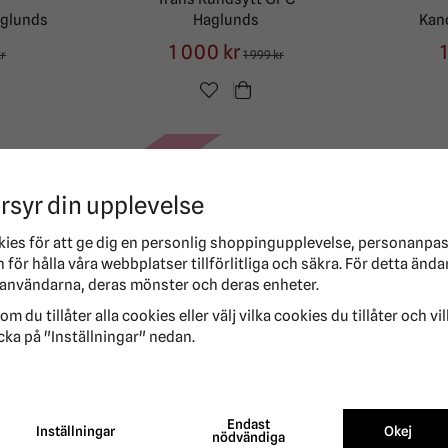
aglunds
Haglunds
Kan
1 000 kr
kr
1 999 kr
-50%
rsyr din upplevelse
kies för att ge dig en personlig shoppingupplevelse, personanpa
för hålla våra webbplatser tillförlitliga och säkra. För detta ända
användarna, deras mönster och deras enheter.
Träns Anatomiskt Combo
om du tillåter alla cookies eller välj vilka cookies du tillåter och vi
aglunds
Nosgrimma GPC Haglunds
cka på "Inställningar" nedan.
500 kr
kr
999 kr
Endast
Inställningar
Okej
nödvändiga