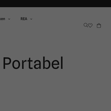
ken
REA
 Portabel