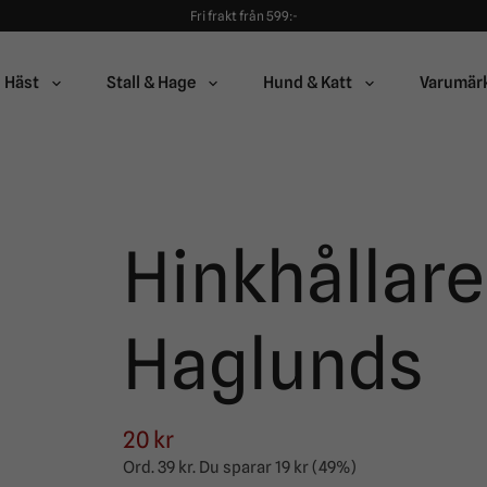
Fri frakt från 599:-
90 dagars öppet köp!
Alltid snabba leveranser!
Fri frakt från 599:-
Häst
Stall & Hage
Hund & Katt
Varumär
90 dagars öppet köp!
Hinkhållare
Haglunds
20 kr
Ord.
39 kr
. Du sparar
19 kr
(
49
%)