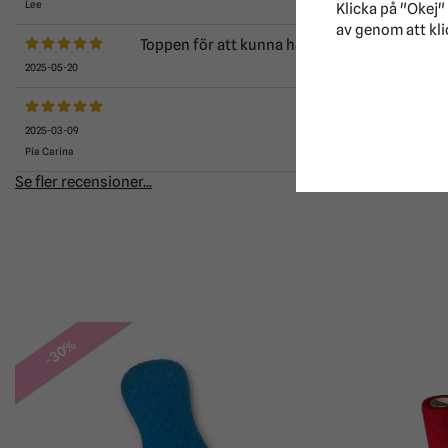
Lee
Klicka på "Okej" 
av genom att kli
Toppen för att kunna ha fler hinkar eller i tr
2025-05-20
2025-03-09
Pia Carina
Se fler recensioner...
-30%