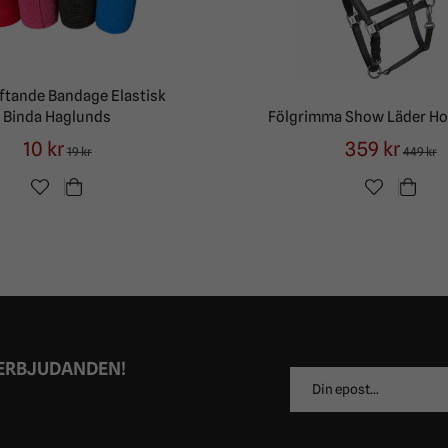
ftande Bandage Elastisk
Binda Haglunds
Fölgrimma Show Läder H
10 kr
359 kr
19 kr
449 kr
 ERBJUDANDEN!
E-
postadress