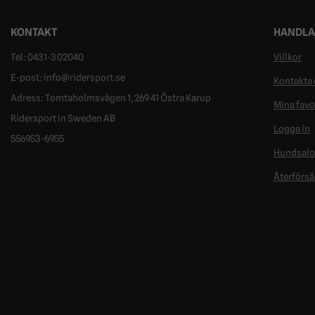
KONTAKT
HANDLA
Tel: 0431-302040
Villkor
E-post: info@ridersport.se
Kontakta 
Adress: Tomtaholmsvägen 1, 269 41 Östra Karup
Mina favo
Ridersport in Sweden AB
Logga in
556953-6955
Hundsal
Återförsä