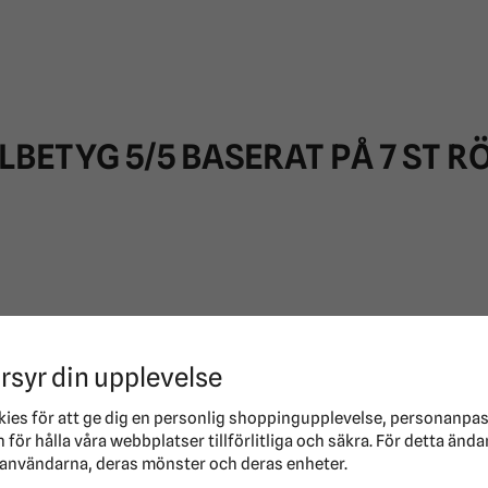
LBETYG
5
/5 BASERAT PÅ
7
ST RÖ
rsyr din upplevelse
kies för att ge dig en personlig shoppingupplevelse, personanpa
för hålla våra webbplatser tillförlitliga och säkra. För detta ända
användarna, deras mönster och deras enheter.