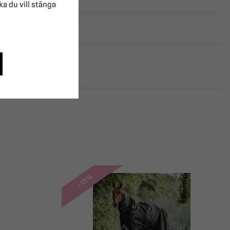
lka du vill stänga
-15%