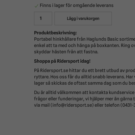
Finns i lager för omgående leverans
Lägg i varukorgen
Produktbeskrivning:
Portabel hinkhållare från Haglunds Basic sortim
enkel att ta med och hänga på boxkanten. Ring 
skyddar hästen från att fastna.
Shoppa på
Ridersport idag!
På Ridersport.se hittar du ett brett utbud av pro
ryttare. Hos oss får du alltid snabb leverans. Har
lager så skickas de oftast samma dag som du bes
Du är alltid välkommen att kontakta kundservice
frågor eller funderingar, vi hjälper mer än gärna t
via mail (info@ridersport.se) eller telefon (0431