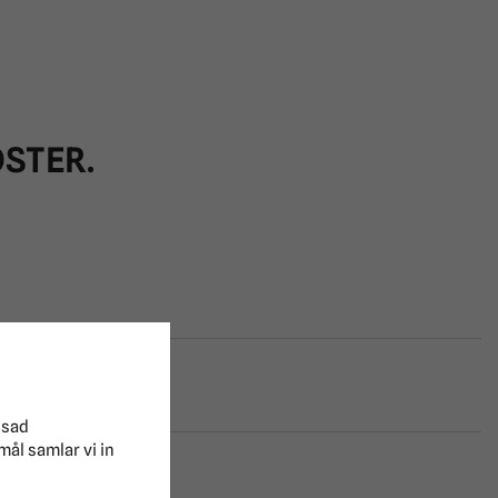
STER.
ssad
mål samlar vi in