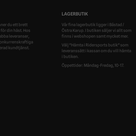
LAGERBUTIK
ner du ett brett
Vår fina lagerbutik ligger i Båstad /
för din häst. Hos
Östra Karup. I butiken säljer vi allt som
nabba leveranser,
finns i webshopen samt mycket mer.
 konkurrenskraftiga
Välj "Hämta i Ridersports butik" som
erad kundtjänst.
leveranssätt i kassan om du vill hämta
i butiken.
Öppettider: Måndag-Fredag, 10-17.