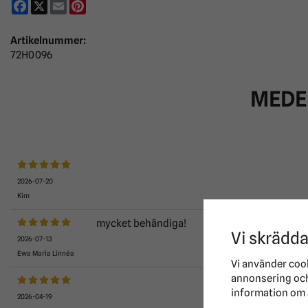
Facebook
X
Email
Pinterest
Artikelnummer:
72H0096
MEDE
2026-07-20
Kim
mycket behändiga!
Vi skrädda
2026-07-13
Ewa Maria Linnéa
Vi använder coo
annonsering och 
information om 
2026-04-19