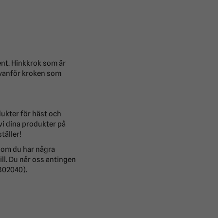
ent. Hinkkrok som är
ovanför kroken som
dukter för häst och
 vi dina produkter på
täller!
 om du har några
ill. Du når oss antingen
-302040).