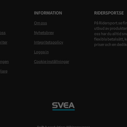
INFORMATION
RIDERSPORT.SE
Om oss
På Ridersport.se fin
utbud av produkter 
oss
Nyhetsbrev
oss har du alltid s
flexibla betalsätt,
riter
Integritetspolicy
priser och en dedik
Logga in
ongen
Cookie inställningar
ljare