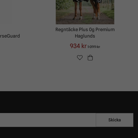
Regntäcke Plus 0g Premium
orseGuard
Haglunds
934 kr
1 099 kr
Skicka