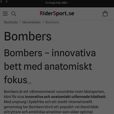
Fri frakt från 599:-
90 dagars öppet köp!
Alltid snabba leveranser!
Fri frakt från 599:-
90 dagars öppet köp!
Startsida
/
Varumärken
/
Bombers
Bombers
Bombers – innovativa
bett med anatomiskt
fokus
Bombers är ett välrenommerat varumärke inom hästsporten,
känt för sina
innovativa och anatomiskt utformade hästbett
.
Med ursprung i Sydafrika och ett starkt internationellt
genomslag har Bombers blivit ett populärt val bland både
elitryttare och ambitiösa amatörer som söker optimal