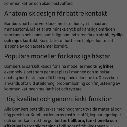
kommunikation och ökad hästvälfärd.
Anatomisk design för bättre kontakt
Bombers bett är utvecklade med stor hänsyn till hästens
munanatomi. Målet är att minska tryck på känsliga områden
som tunga och laner, samtidigt som ryttaren får en
stabil, tydlig
och mjuk kontakt
. Resultatet är bett som hjälper hästen att
slappna av och arbeta mer korrekt.
Populära modeller för känsliga hästar
Bombers är särskilt kända för sina modeller med
tungfrihet
,
exempelvis bett som ger mer plats i munnen och minskar
obehag hos hästar som lätt blir spända eller starka. Dessa bett
används ofta vid utbildning, problemlösning och finjustering av
kommunikationen mellan häst och ryttare.
Hög kvalitet och genomtänkt funktion
Alla Bombers bett tillverkas med noggrant utvalda material och
hög precision. Kombinationen av rostfritt stål, kopparlegeringar
och smart konstruktion gör betten
hållbara, funktionella och
effektiva
i vardaglig träning såväl som på tävlingsbanan.