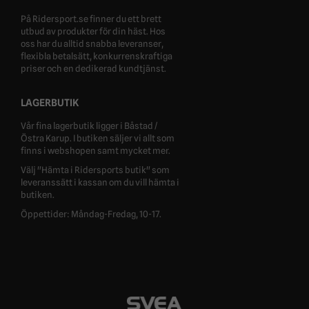
På Ridersport.se finner du ett brett
utbud av produkter för din häst. Hos
oss har du alltid snabba leveranser,
flexibla betalsätt, konkurrenskraftiga
priser och en dedikerad kundtjänst.
LAGERBUTIK
Vår fina lagerbutik ligger i Båstad /
Östra Karup. I butiken säljer vi allt som
finns i webshopen samt mycket mer.
Välj "Hämta i Ridersports butik" som
leveranssätt i kassan om du vill hämta i
butiken.
Öppettider: Måndag-Fredag, 10-17.