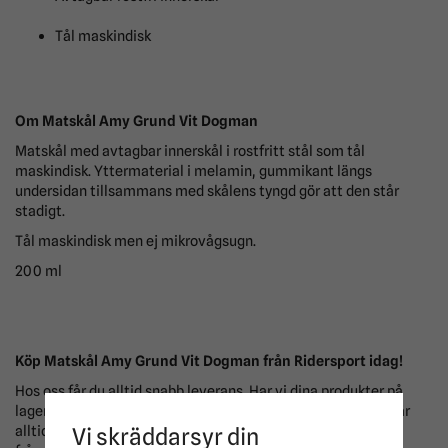
Tål maskindisk
Om Matskål Amy Grund Vit Dogman
Matskål med avtagbar innerskål i rostfritt stål som tål
maskindisk. Yttermaterial i melamin, gummikant längs
undersidan tillsammans med skålens tyngd gör att den står
stadigt.
Tål maskindisk men ej mikrovågsugn.
200 ml
Köp Matskål Amy Grund Vit Dogman från Ridersport idag!
Hos oss får du alltid snabb leverans. Har vi dina produkter på
lager så skickas de oftast samma dag som du beställer! Du är
alltid välkommen att kontakta kundservice om du har några
Vi skräddarsyr din