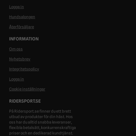
Logga in
Hundsalongen
Återförsäljare
INFORMATION
Om oss
Nyhetsbrev
Integritetspolicy
Logga in
Cookie inställningar
RIDERSPORT.SE
På Ridersport.se finner du ett brett
utbud av produkter för din häst. Hos
oss har du alltid snabba leveranser,
flexibla betalsätt, konkurrenskraftiga
priser och en dedikerad kundtjänst.