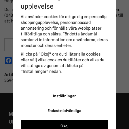
frågor eller funderingar, vi hjälper mer än gärna till.
upplevelse
Du når oss antingen via mail (info@ridersport.se) eller telefon
(0431-302040). Har du några ytterligare frågor så är det bara till
Vi använder cookies för att ge dig en personlig
att höra av sig.
shoppingupplevelse, personanpassad
annonsering och för hålla våra webbplatser
tillförlitliga och säkra. För detta ändamål
samlar vi in information om användarna, deras
Spara som favorit
mönster och deras enheter.
Klicka på "Okej" om du tillåter alla cookies
Facebook
X
Email
Pinterest
eller välj vilka cookies du tillåter och vilka du
vill stänga av genom att klicka på
"Inställningar" nedan.
Artikelnummer:
359451
Inställningar
Endast nödvändiga
MISSA ALDRIG EXKLUSIVA KAMPANJER OCH
UNIKA ERBJUDANDEN!
Okej