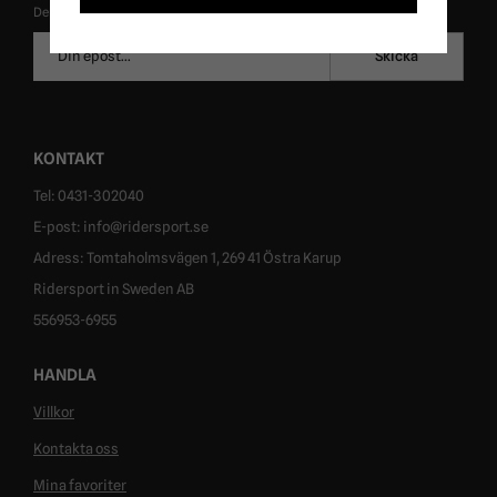
De uppgifter du matar in kommer endast användas till våra nyhetsbrev.
E-
Skicka
postadress
KONTAKT
Tel: 0431-302040
E-post: info@ridersport.se
Adress: Tomtaholmsvägen 1, 269 41 Östra Karup
Ridersport in Sweden AB
556953-6955
HANDLA
Villkor
Kontakta oss
Mina favoriter