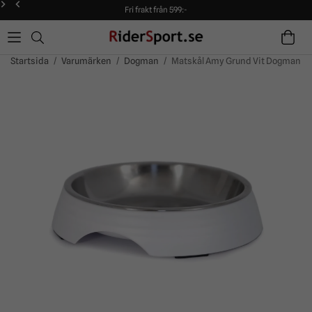
Fri frakt från 599:-
90 dagars öppet köp!
Alltid snabba leveranser!
Fri frakt från 599:-
90 dagars öppet köp!
Startsida
/
Varumärken
/
Dogman
/
Matskål Amy Grund Vit Dogman