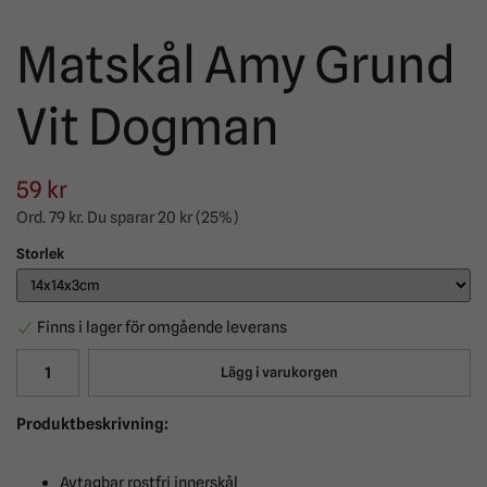
Matskål Amy Grund
Vit Dogman
59 kr
Ord.
79 kr
. Du sparar
20 kr
(
25
%)
Storlek
Finns i lager för omgående leverans
Lägg i varukorgen
Produktbeskrivning:
Avtagbar rostfri innerskål