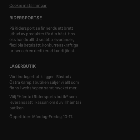
Cookie inställningar
RIDERSPORT.SE
På Ridersport.se finner du ett brett
utbud av produkter för din häst. Hos
oss har du alltid snabba leveranser,
flexibla betalsätt, konkurrenskraftiga
priser och en dedikerad kundtjänst.
LAGERBUTIK
Vår fina lagerbutik ligger i Båstad /
Östra Karup. I butiken säljer vi allt som
finns i webshopen samt mycket mer.
Välj "Hämta i Ridersports butik" som
leveranssätt i kassan om du vill hämta i
butiken.
Öppettider: Måndag-Fredag, 10-17.