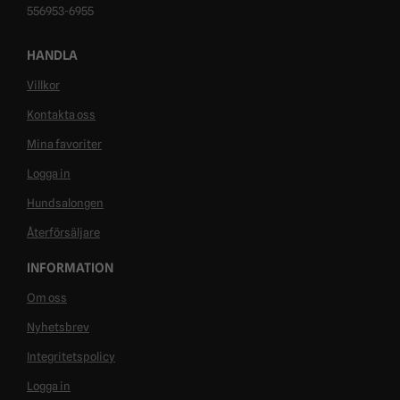
556953-6955
HANDLA
Villkor
Kontakta oss
Mina favoriter
Logga in
Hundsalongen
Återförsäljare
INFORMATION
Om oss
Nyhetsbrev
Integritetspolicy
Logga in