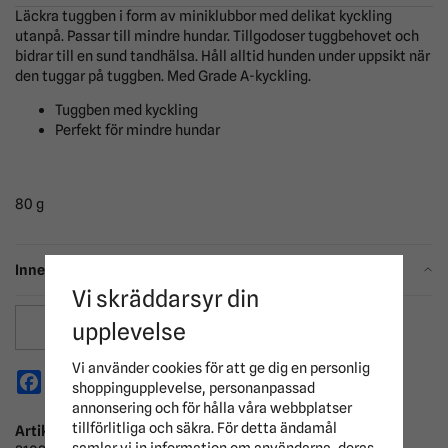
Läckra tuggben i form av miniklubbor med delikat kyckling
utanpå. Passar till mindre hundar. Tillgodoser tuggbehovet och
bidrar till en sund tandhälsa. Håll alltid hunden under uppsikt när
den tuggar på tuggben. Med Grade A-kyckling.
Tuggben med kyckling
Perfekt för mindre hundar
80 g
Innehåll
Vi skräddarsyr din
upplevelse
Spara som favorit
Vi använder cookies för att ge dig en personlig
Facebook
X
Email
Pinterest
shoppingupplevelse, personanpassad
annonsering och för hålla våra webbplatser
tillförlitliga och säkra. För detta ändamål
Artikelnummer:
samlar vi in information om användarna, deras