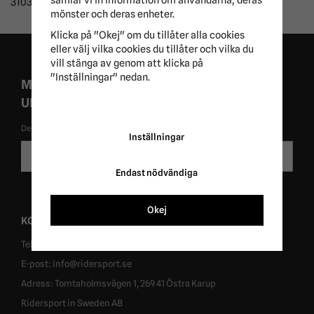
310300
mönster och deras enheter.
Klicka på "Okej" om du tillåter alla cookies
eller välj vilka cookies du tillåter och vilka du
vill stänga av genom att klicka på
"Inställningar" nedan.
MISSA ALDRIG EXKLUSIVA KAMPANJER OCH
UNIKA ERBJUDANDEN!
De uppgifter du matar in kommer endast användas till våra nyhetsbrev.
Inställningar
E-
Skicka
postadress
Endast nödvändiga
Okej
KONTAKT
Tel: 0431-302040
E-post: info@ridersport.se
Adress: Tomtaholmsvägen 1, 269 41 Östra Karup
Ridersport in Sweden AB