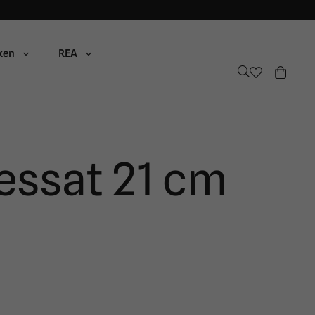
ken
REA
essat 21 cm