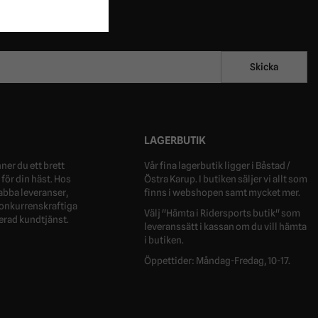
Skicka
LAGERBUTIK
ner du ett brett
Vår fina lagerbutik ligger i Båstad /
för din häst. Hos
Östra Karup. I butiken säljer vi allt som
nabba leveranser,
finns i webshopen samt mycket mer.
 konkurrenskraftiga
Välj "Hämta i Ridersports butik" som
erad kundtjänst.
leveranssätt i kassan om du vill hämta
i butiken.
Öppettider: Måndag-Fredag, 10-17.