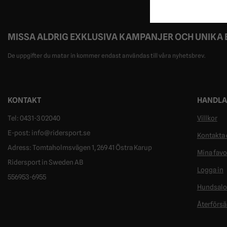
MISSA ALDRIG EXKLUSIVA KAMPANJER OCH UNIKA
De uppgifter du matar in kommer endast användas till våra nyhetsbrev.
KONTAKT
HANDLA
Tel: 0431-302040
Villkor
E-post: info@ridersport.se
Kontakta 
Adress: Tomtaholmsvägen 1, 269 41 Östra Karup
Mina favo
Ridersport in Sweden AB
Logga in
556953-6955
Hundsal
Återförsä