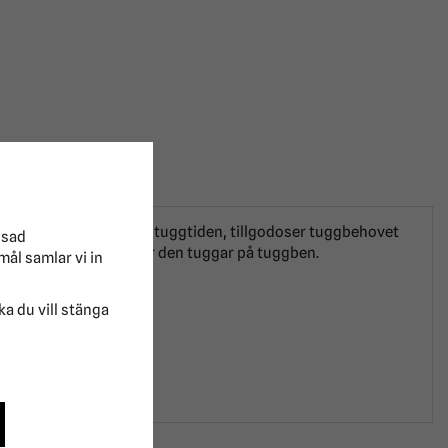
dlad råhud. Förlänger tuggtiden, tillgodoser tuggbehovet
ssad
hunden under uppsikt när den tuggar på tuggben.
mål samlar vi in
lka du vill stänga