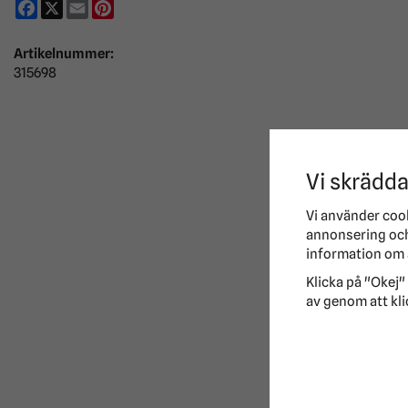
Facebook
X
Email
Pinterest
Artikelnummer:
315698
Vi skrädda
Vi använder coo
annonsering och 
information om 
Klicka på "Okej" 
av genom att kli