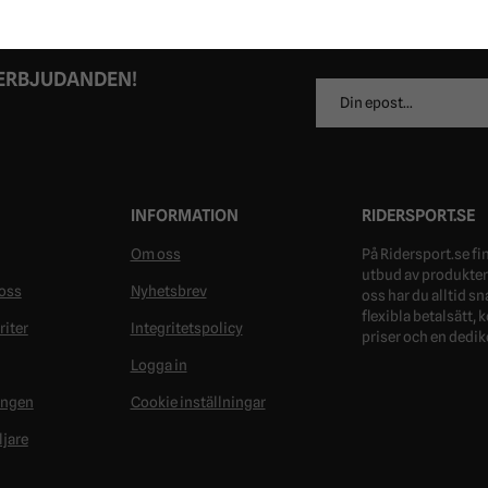
 ERBJUDANDEN!
E-
postadress
INFORMATION
RIDERSPORT.SE
Om oss
På Ridersport.se fin
utbud av produkter 
oss
Nyhetsbrev
oss har du alltid s
flexibla betalsätt,
riter
Integritetspolicy
priser och en dedik
Logga in
ongen
Cookie inställningar
ljare