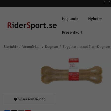
Haglunds
Nyheter
Presentkort
Startsida
/
Varumärken
/
Dogman
/
Tuggben pressat 21 cm Dogman
Spara som favorit