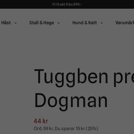
Fri frakt från 599:-
90 dagars öppet köp!
Alltid snabba leveranser!
Fri frakt från 599:-
Häst
Stall & Hage
Hund & Katt
Varumär
90 dagars öppet köp!
Tuggben pr
Dogman
44 kr
Ord.
59 kr
. Du sparar
15 kr
(
25
%)