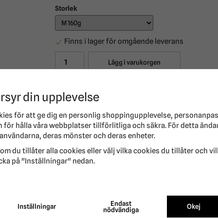
Storlek
Finns i lager för omgående leverans
Lägg i varukorgen
Produktbeskrivning
Innehåll
rsyr din upplevelse
Pressade tuggben av högkvalitativ och obehan
kies för att ge dig en personlig shoppingupplevelse, personanpa
och bidrar till en sund tandhälsa. Håll alltid 
för hålla våra webbplatser tillförlitliga och säkra. För detta ända
användarna, deras mönster och deras enheter.
Tuggben
om du tillåter alla cookies eller välj vilka cookies du tillåter och vi
Förebygger tandsten
cka på "Inställningar" nedan.
Längre tuggtid
Endast
Inställningar
Okej
nödvändiga