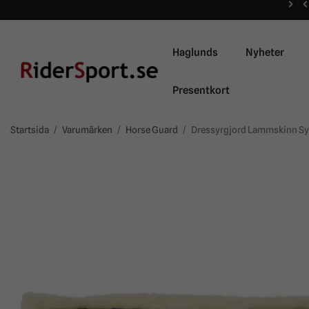
Haglunds
Nyheter
Presentkort
Startsida
/
Varumärken
/
Horse Guard
/
Dressyrgjord Lammskinn Sy