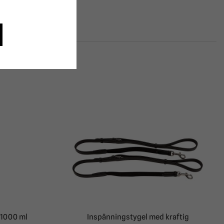
 1000 ml
Inspänningstygel med kraftig