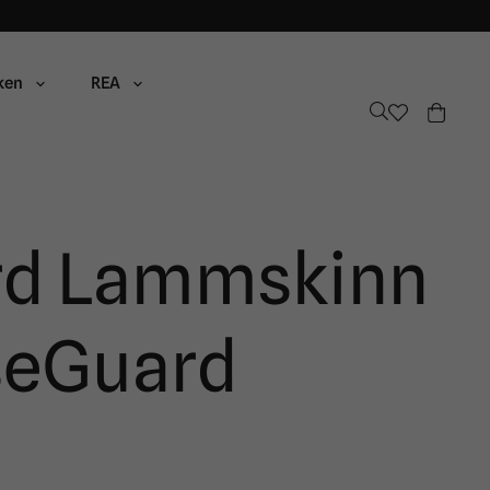
ken
REA
rd Lammskinn
seGuard