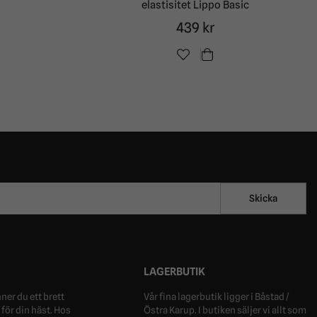
elastisitet Lippo Basic
439 kr
Skicka
LAGERBUTIK
ner du ett brett
Vår fina lagerbutik ligger i Båstad /
för din häst. Hos
Östra Karup. I butiken säljer vi allt som