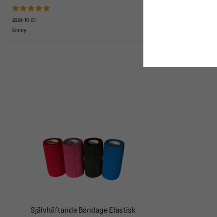
2024-10-01
Emmy
Självhäftande Bandage Elastisk