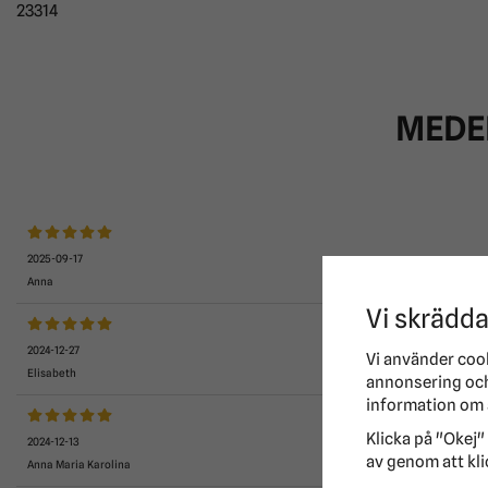
23314
MEDE
2025-09-17
Anna
Vi skrädda
2024-12-27
Vi använder coo
Elisabeth
annonsering och 
information om 
Klicka på "Okej" 
2024-12-13
av genom att kli
Anna Maria Karolina