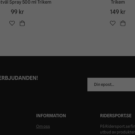
ntvål Spray 500 ml Trikem
Trikem
99 kr
149 kr
 ERBJUDANDEN!
E-
postadress
INFORMATION
RIDERSPORT.SE
Om oss
På Ridersport.se fin
utbud av produkter 