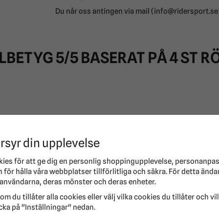
Du når oss antingen via mail (info@ridersport.se
LBETYG
5
/5 BASERAT PÅ
4
ST R
rsyr din upplevelse
kies för att ge dig en personlig shoppingupplevelse, personanpa
för hålla våra webbplatser tillförlitliga och säkra. För detta ända
användarna, deras mönster och deras enheter.
om du tillåter alla cookies eller välj vilka cookies du tillåter och vi
cka på "Inställningar" nedan.