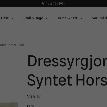
Fri frakt från 599:-
90 dagars öppet köp!
Alltid snabba leveranser!
Fri frakt från 599:-
90 dagars öppet köp!
Häst
Stall & Hage
Hund & Katt
Varumär
ntet HorseGuard
Dressyrgjo
Syntet Hor
299 kr
Färg