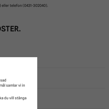
) eller telefon (0431-302040).
ÖSTER.
ssad
mål samlar vi in
lka du vill stänga