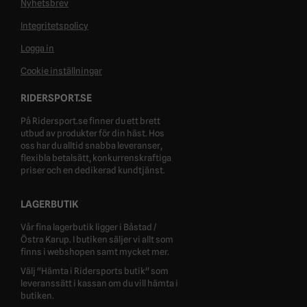
Nyhetsbrev
Integritetspolicy
Logga in
Cookie inställningar
RIDERSPORT.SE
På Ridersport.se finner du ett brett
utbud av produkter för din häst. Hos
oss har du alltid snabba leveranser,
flexibla betalsätt, konkurrenskraftiga
priser och en dedikerad kundtjänst.
LAGERBUTIK
Vår fina lagerbutik ligger i Båstad /
Östra Karup. I butiken säljer vi allt som
finns i webshopen samt mycket mer.
Välj "Hämta i Ridersports butik" som
leveranssätt i kassan om du vill hämta i
butiken.