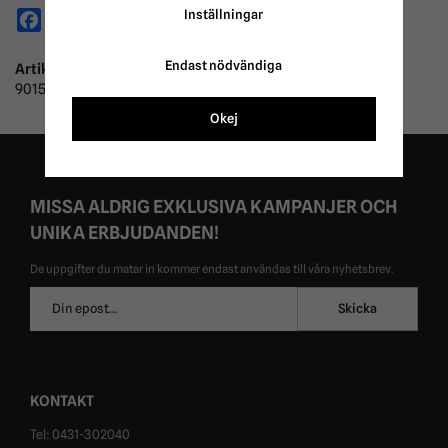
Facebook
X
Email
Pinterest
Inställningar
Endast nödvändiga
Artikelnummer:
901515
Okej
MISSA ALDRIG EXKLUSIVA KAMPANJER OCH
UNIKA ERBJUDANDEN!
De uppgifter du matar in kommer endast användas till våra nyhetsbrev.
E-
Skicka
postadress
KONTAKT
Tel: 0431-302040