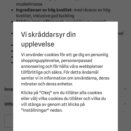
muskelmassa
Ingredienser av hög kvalitet
: med råvaror av hög
kvalitet, inklusive god kyckling
Stödjer immunförsvaret
: innehåller en speciell
antioxidantmix för att främja immunsystemet
Vi skräddarsyr din
Omega-6 fettsyror + vitamin E:
kan bidra till en frisk hud
och glänsande päls
upplevelse
Jättegott:
väl accepterat av många hundar
Små foderbitar:
perfekt för små munnar
Vi använder cookies för att ge dig en personlig
Rekommenderas av veterinärer
shoppingupplevelse, personanpassad
Utan konstgjorda smakämnen, färgämnen och
annonsering och för hålla våra webbplatser
konserveringsmedel
tillförlitliga och säkra. För detta ändamål
samlar vi in information om användarna, deras
mönster och deras enheter.
Innehåll
Klicka på "Okej" om du tillåter alla cookies
eller välj vilka cookies du tillåter och vilka du
Utfodring
vill stänga av genom att klicka på
"Inställningar" nedan.
Spara som favorit