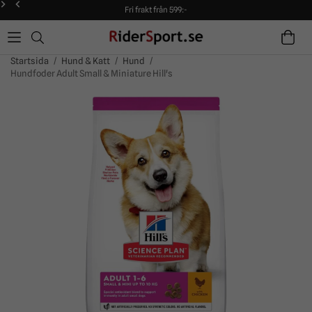
Fri frakt från 599:-
90 dagars öppet köp!
Alltid snabba leveranser!
Fri frakt från 599:-
90 dagars öppet köp!
Startsida
/
Hund & Katt
/
Hund
/
Hundfoder Adult Small & Miniature Hill's