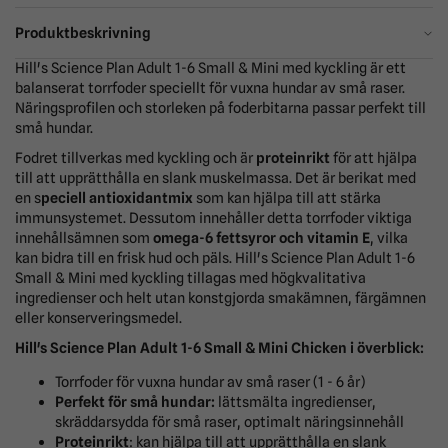
Produktbeskrivning
Hill's Science Plan Adult 1-6 Small & Mini med kyckling är ett
balanserat torrfoder speciellt för vuxna hundar av små raser.
Näringsprofilen och storleken på foderbitarna passar perfekt till
små hundar.
Fodret tillverkas med kyckling och är
proteinrikt
för att hjälpa
till att upprätthålla en slank muskelmassa. Det är berikat med
en s
peciell antioxidantmix
som kan hjälpa till att stärka
immunsystemet. Dessutom innehåller detta torrfoder viktiga
innehållsämnen som
omega-6 fettsyror och vitamin E
, vilka
kan bidra till en frisk hud och päls. Hill's Science Plan Adult 1-6
Small & Mini med kyckling tillagas med högkvalitativa
ingredienser och helt utan konstgjorda smakämnen, färgämnen
eller konserveringsmedel.
Hill's Science Plan Adult 1-6 Small & Mini Chicken i överblick:
Torrfoder för vuxna hundar av små raser (1 - 6 år)
Perfekt för små hundar:
lättsmälta ingredienser,
skräddarsydda för små raser, optimalt näringsinnehåll
Proteinrikt
: kan hjälpa till att upprätthålla en slank