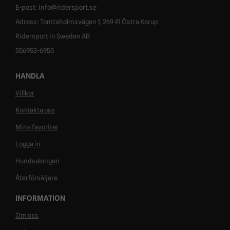
E-post: info@ridersport.se
Adress: Tomtaholmsvägen 1, 269 41 Östra Karup
Ridersport in Sweden AB
556953-6955
HANDLA
Villkor
Kontakta oss
Mina favoriter
Logga in
Hundsalongen
Återförsäljare
INFORMATION
Om oss