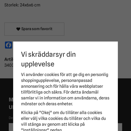
Storlek: 24x6x6 cm
Spara som favorit
Facebook
X
Email
Pinterest
Vi skräddarsyr din
Artikelnummer:
upplevelse
340371
Vi använder cookies för att ge dig en personlig
shoppingupplevelse, personanpassad
annonsering och för hålla våra webbplatser
tillförlitliga och säkra. För detta ändamål
samlar vi in information om användarna, deras
MISSA ALDRIG EXKLUSIVA KAMPANJER OCH
mönster och deras enheter.
UNIKA ERBJUDANDEN!
Klicka på "Okej" om du tillåter alla cookies
eller välj vilka cookies du tillåter och vilka du
De uppgifter du matar in kommer endast användas till våra nyhetsbrev.
vill stänga av genom att klicka på
E-
Skicka
"Inställningar" nedan.
postadress