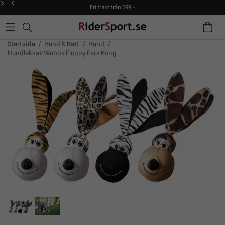
Fri frakt från 599:-
90 dagars öppet köp!
Alltid snabba leveranser!
Fri frakt från 599:-
90 dagars öppet köp!
Startsida
/
Hund & Katt
/
Hund
/
Hundleksak Wubba Floppy Ears Kong