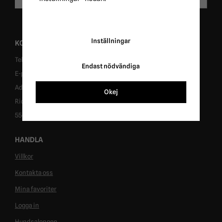
Inställningar
KONTAKT
Tel: 0431-302040
Endast nödvändiga
E-post: info@ridersport.se
Adress: Tomtaholmsvägen 1, 269 41 Östra Karup
Okej
Ridersport in Sweden AB
556953-6955
HANDLA
Villkor
Kontakta oss
Mina favoriter
Logga in
Hundsalongen