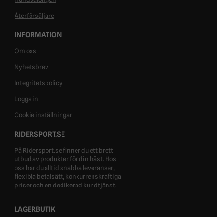
Återförsäljare
INFORMATION
Om oss
Nyhetsbrev
Integritetspolicy
Logga in
Cookie inställningar
RIDERSPORT.SE
På Ridersport.se finner du ett brett
utbud av produkter för din häst. Hos
oss har du alltid snabba leveranser,
flexibla betalsätt, konkurrenskraftiga
priser och en dedikerad kundtjänst.
LAGERBUTIK